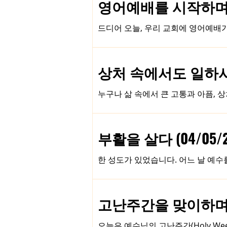
영어예배를 시작하며 (0
을 따르지 않느냐"고 느끼고, 다른 
부분입니다. 그래서 이번에 우리 교회에서 
드디어 오늘, 우리 교회에 영어예배
주에 걸쳐 목회칼럼을 통해 영어예배에
을 간단히 소개하고 예배 시간과 장
은 Leigh Miah 목사님 입니다.(
상처 속에서도 일하시는 
은, 루이빌 출신의 아내 Amanda
이끄시는 신학교에서 공부하셨기에 한
누구나 삶 속에서 큰 고통과 아픔, 
다. 그래서 목사님과 만나 한
흘리기도 합니다. 때로는 그 충격으로
체보다, 그것을 마음속에서 반복하며 
는 구제불능이야.” 이러한 말들이 
부활을 살다 (04/05/2
야 할 것이 있습니다. 우리가 겪는 
상황 속에도 하나님의 뜻과 목적이 
한 성도가 있었습니다. 어느 날 예수
니라, 그 시간을 통해 우리에게 꼭 필
보이지 않는 손길로 그를 살피며 돌보
진 것을 살포시 나누어 주기도 했습
로는 의아했습니다. 그래서 어느 날 
고난주간을 맞이하며 (0
님이 부활하셨잖아요.” 무슨 의미일까
지 당신에게 보여 주고 싶고, 함께 
오늘은 예수님의 고난주간(Holy W