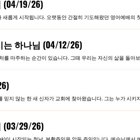
4/19/26)
쪽은 "왜 우리를 간섭하느냐"고 느끼기 때문입니다. 이것은 많은 
Leigh Miah 목사님과 함께 세우려는 것은 영어부(English Mini
가 새롭게 시작됩니다. 오랫동안 간절히 기도해왔던 영어예배의 
 담긴 목회적 비전을 함께 나누어 가려 합니다. 오늘은 그 첫 
소에 관한 기본적인 안내를 드리고자 합니다. 지난 주 예배 시간
“리 미아”라고 발음하시고, 친근하게 “리” 라고 불러주시기를 원하십니다
하나님 (04/12/26)
를 만나 이곳 루이빌에 정착하시게 되었고, 담임목회자로도 교회를
국인과 한국 문화에 깊은 이해와 따뜻한 애정을 갖고 계셨던 차에
상처를 마주하는 순간이 있습니다. 그때 우리는 자신의 삶을 돌아
 인해 우울감과 실패감에 사로잡히기도 합니다. 그러나 사실 우리
곱씹는 우리의 생각일 때가 많습니다. 우리는 스스로에게 말합니다
머릿속을 맴돌며 우리의 정체성을 흔들고, 두려움과 염려를 키워갑
6)
상처와 아픔, 고난과 절망의 순간들조차도 하나님의 주권 아래 있
있으며, 보이지 않는 하나님의 손이 여전히 우리를 붙들고 계십니
를 믿지 않는 한 새 신자가 교회에 찾아왔습니다. 그는 누가 시키
기 시작했습니다. 따뜻하게 말을 건네고, 함께 식사하며, 그의 
니다. 새 신자는 세상에서 받지 못한 사랑을 받으며 크게 감격하
그 성도에게 물었습니다. “도대체 왜 이렇게 잘해 주십니까?” 그때
3/29/26)
요? “주님의 부활하심으로 나도 부활할 수 있고, 새 사람이 될 수
그렇게 살아가고 싶습니다.” 이것이 바로 부활의 삶입니다. 부활은
eek)이 시작되는 첫날, 부활주일을 앞둔 주일입니다. 예수님께서 