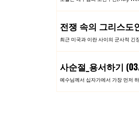
야 할 삶이라는 것입니
려나무 가지를 흔들며 환영한 데서 유래하
루살렘에 입성하셨고(마 21:8-9), 목
문을 받으신 뒤(마 26:67-68), 금
전쟁 속의 그리스도인의 
서 십자가에서 죽으신 금요일을 성금요일(
습니다. 우리의 죄를 위해 죽
최근 미국과 이란 사이의 군사적 긴
아니라, 이란과 이스라엘 사이의 오랜
이러한 상황 속에서 우리는 종종 신
라엘과 그 동맹국을 무조건적으로 지
사순절_용서하기 (03/1
한다는 주장도 들려옵니다. 구약성경
적용하려는 시도입니다. 그러나 하나
예수님께서 십자가에서 가장 먼저 하신
야 합니다. 존 파이퍼 목사가 말한 
였습니다. 십자가에 못 박혀 온몸의
사람들을 저주하거나 비난하지 않으셨
셨을까요? 그것은 예수님께서 이 땅
히시기를, 잃어버린 자를 찾기 위해(눅 1
의 죄를 용서하기 위해 그리고 그 용
와 관련이 있습니다. “회개