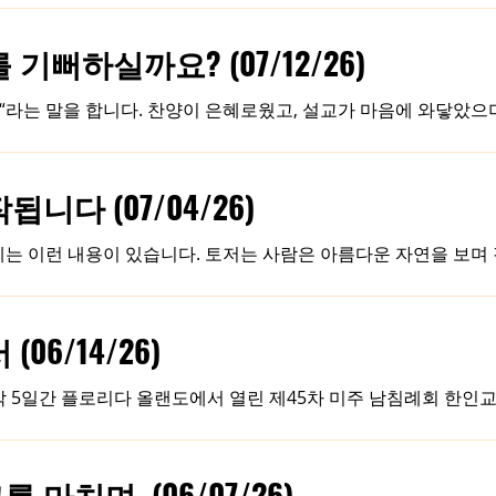
값을 미루던 분들이 하나둘 갚기 시작하더라고요. 예전보다 인사도
뻐하실까요? (07/12/26)
운데 받은 은혜는 우리의 말과 행동, 가정과 직장, 그리고 가장 
삶의 예배를 기뻐하십니다. 주일에는 하나님을 찬양하지만 월요일
.“라는 말을 합니다. 찬양이 은혜로웠고, 설교가 마음에 와닿았으
은 질문을 바꾸어 볼 필요가 있습니다. “나는 오늘 예배가 좋았는
이 아니라,
드려지는 예배라고 말합니다. 그는 예배의 중심은 화려한 형식이
다 (07/04/26)
 경외함에서 시작된다고 강조합니다. 하나님께서는 예배의 길이나
』에는 이런 내용이 있습니다. 토저는 사람은 아름다운 자연을 보며 
니다. 하지만 그것이 곧 예배는 아니라고 합니다. 시인도 밤하늘
바다 앞에서 장엄함을 느낄 수 있습니다. 그러나 하나님을 향한 믿
 분이신지를 알고, 그분의 영광과 은혜 앞에서 마음 깊은 곳에서
6/14/26)
 따라가는 시간이 아닙니다. 하나님이 어떤 분이신지를 다시 바
 4박 5일간 플로리다 올랜도에서 열린 제45차 미주 남침례회 한인
한자리에 모여 교단과 교회의 중요한 결정들을 함께 나누는 자리인
마음에 기쁨과 감사가 넘치는 이유가 있는데, 그것은
 온 힘을 기울인다는 사실 때문입니다. 침례교는 개교회의 자치
치며, (06/07/26)