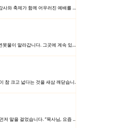
 감사와 축제가 함께 어우러진 예배를 드
어주신 하나님의 은혜를 기억하고 싶다는
님이십니다. 그 모든 것은 사람의 노력
 통해 함께 고백하기 원합니다. 그리고
다. 그래서 이번 기념예배는 단지 지난날
루이빌 지역 가운데 하나님께서 품고 계
 연못물이 말라갑니다. 그곳에 계속 있다
없기 때문입니다. 곰곰이 생각하던 개구
 날아가는 것입니다. 한번 상상해 보십시
네 아이들이 새와 개구리가 날아가는 모
나뭇가지를 물고 있던 개구리가 너무나 자
공동체 안에는 저마다 하나님께서 주신 각
이 참 크고 넓다는 것을 새삼 깨닫습니
 작은 것에 집착하며 지내오지는 않았는지
 마음을 새롭게 해 준다는 점에서 참 좋습
들, 미처 깨닫지 못했던 것들을 하나씩 돌
저 말을 걸었습니다. “목사님, 요즘 교
 어떻게 아셨습니까?” 그러자 사장님이