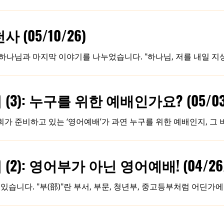
해 주세요. 복음은 자격 없는 우리를 조건 없이 받
선 문화 속에서 우리 교회 문을 두드린 이들에게 먼저 다가가 따뜻한
!”라고 인사해 주세요. 이처럼 그들을 단순한 방문자가 아니라, 하나님
(05/10/26)
기도 시간과 Life Team 모임 때마다 영어예배 성도들과 그 예
 하나님과 마지막 이야기를 나누었습니다. "하나님, 저를 내일 
게 살라고 하시는 거예요?" "그래서 내가 너만을 위한 천사를 한
 말을 모르는데, 사람들이 하는 말을 어떻게 알아들을 수 있죠?" 
 그리고 끝없는 인내와 사랑으로 말하는 법도 가르쳐 줄 테니 걱정
): 누구를 위한 예배인가요? (05/03/
그럴 땐 네 천사가 네 작은 손을 꼭 잡고 기도하는 법을 알려줄 거
천사가 목숨을 걸고서라도 너를 지켜줄 거야." 그 순간 하늘이 고요
회가 준비하고 있는 ‘영어예배’가 과연 누구를 위한 예배인지, 그
 아니라, 우리 공동체의 더 넓고 깊은 연합을 위한 귀한 통로입니
로 하나님을 예배하는 것이 우리가 꿈꾸는 비전입니다. 특별히 영
지 교회 낯설고, 한국어 예배는 언어의 장벽이 느껴졌던 이민 2
영어예배를 시작하며 (2): 영어부가 아닌 영
자 분들 모두를 한 가족으로 품는 예배입니다. 또한 고등학교를
 교회구나"라는 소속감을 잃지 않고 신앙의 끈을 이어갈 수 있는 
있습니다. "부(部)"란 부서, 부문, 청년부, 중고등부처럼 어딘가
이민 교회 안의 하위 부서"처럼 자리 잡게 되고, 그 안에서 보이
경계 속에서 자연스럽게 주도권의 문제가 불거지기도 합니다. 하나
, 같은 방향을 바라보기보다 서로를 의식하며 긴장 관계에 놓일 