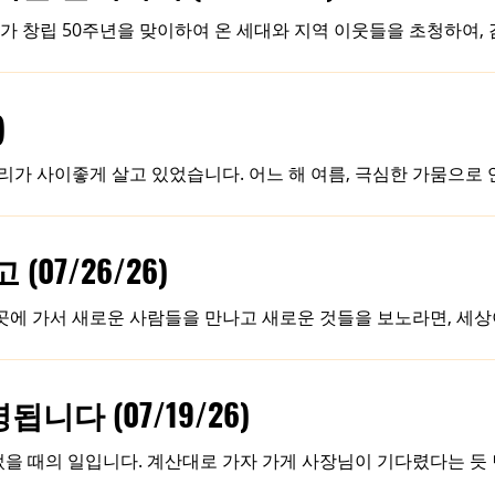
회가 창립 50주년을 맞이하여 온 세대와 지역 이웃들을 초청하여,
가장 먼저 떠오르는 마음은, 지난 50년 우리 교회 가운데 베풀
교회를 세우시고, 신실하게 지켜주시고 인도해오신 분은 오직 하나
님의 열심이 우리를 여기까지 이끌어오신 은혜였음을, 이번 예배를
)
영광을 나타내며 나아갈 다음 50년을 기대하며 나아가길 소망합니
으로의 비전을 위해 함께 기도하는 시간이 되었으면 합니다. 이 
마리가 사이좋게 살고 있었습니다. 어느 해 여름, 극심한 가뭄으로
그
들은 날아가고 또 다른 연못을 찾으면 되는데 개구리는 그럴 수 
두 마리가 양쪽에서 나뭇가지를 물고 자신이 그 중간을 물어 함께
재미있는 장면이겠습니까? 그런데 정말 그것이 현실이 되었고, 동
07/26/26)
와, 진짜 멋지다! 누가 저렇게 멋진 아이디어를 냈지?” 그러자 
“내가 했지!” 그 순간 개구리는 떨어져 죽고 말았습니다. 우리 
곳에 가서 새로운 사람들을 만나고 새로운 것들을 보노라면, 세상
에 보이는 좁은 삶에만 갇혀 아등바등 살아오지는 않았는지, 너무
하게 고정되어 있던 제 시선을 벗어나게 해 주고, 그 시선을, 그
다 (07/19/26)
을 누리고 왔습니다. 그리고 그 쉼 가운데 그동안 보지 못했던 것
이 되었습니다. 그런데 이번 여행에서 무엇보다 다시 한번 깊이 깨달은 것은,
을 때의 일입니다. 계산대로 가자 가게 사장님이 기다렸다는 듯 먼
님은 의아한 마음에 물었습니다. “사장님은 교회도 안 다니시는데