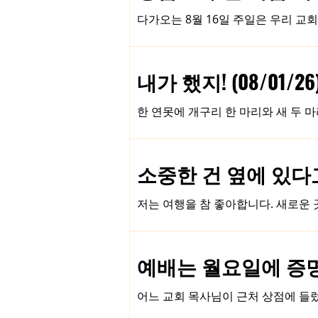
다가오는 8월 16일 주일은 우리 교
리고자 합니다. 이 예배를 준비하며 
것입니다. 이 루이빌 땅 위에 우리 
이나 의지가 아니라, 전적으로 하나
내가 했지! (08/01/26
그 은혜 위에서, 이제는 하나님의 
을 돌아보는 자리에 머물지 않고, 앞
한 연못에 개구리 한 마리와 새 두 
신 뜻과 계획이 무엇인지 발견하고, 
가는 개구리가 죽을 게 뻔합니다. 새
리가 한 가지 꾀를 내었습니다. 새 
오. 그런 일이 일어난다면 얼마나 
소중한 건 옆에 있다고 (
습을 보고 신기해하며 말했습니다. “
랑하고 싶어서 견딜 수 없었습니다. 
저는 여행을 참 좋아합니다. 새로운 
기 다른 은사가 존재합니다. 어떤
다. 그리고 그 넓음 앞에서, 제 눈
돌아보게 됩니다. 이렇게 여행은 익숙
니다. 성도님들의 배려 덕분에 오랜만에 휴가를 얻어 한국에 다녀왔습니다. 가족들과 친척들, 그리운 지인들을 만나고 이곳저곳 여행도 하면
예배는 월요일에 증명됩니
서, 익숙한 일상에서 잠시 벗어나 쉼
아보게 되었고, 하나님께 감사드릴 일들을 다시금 고백하는 시간
어느 교회 목사님이 근처 상점에 들렀
집이 참 좋다는
회 예배가 참 좋은가 봅니다.” 목사