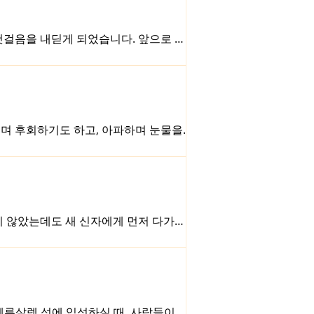
한인 이민 교회들이 오랫동안 씨름해 온
stry)가 아니라, 영어예배(English S
첫걸음을 내딛게 되었습니다. 앞으로 몇
번째로, 영어예배를 인도해 주실 목사님
에 인사한대로 영어예배를 인도해 주실 분
). 영국 런던 출신이신 Leigh 목사님
 섬기셨습니다. 런던에서 한국인 총장이
, 올해 초 저와 연락이 닿게 되었습니
보며 후회하기도 하고, 아파하며 눈물을
를 더욱 괴롭게 하는 것은 그 아픔 자
. “나는 최악이야. 나는 실패했어. 나
니다. 하지만 이때 우리가 반드시 기억해
다는 사실입니다. 우리가 원하지 않았던
다. 하나님은 우리를 벌하시기 위함이 아
지 않았는데도 새 신자에게 먼저 다가가,
어려움을 알게 되었을 때에는 자신이 가
면서도, 한편으로는 당혹스럽고 또 한편으
 그 성도가 이렇게 대답했습니다. “예수
 있었기 때문에, 그 부활의 삶이 무엇인
 단순히 믿어야 할 사건이 아니라, 살아내
예루살렘 성에 입성하실 때, 사람들이 종