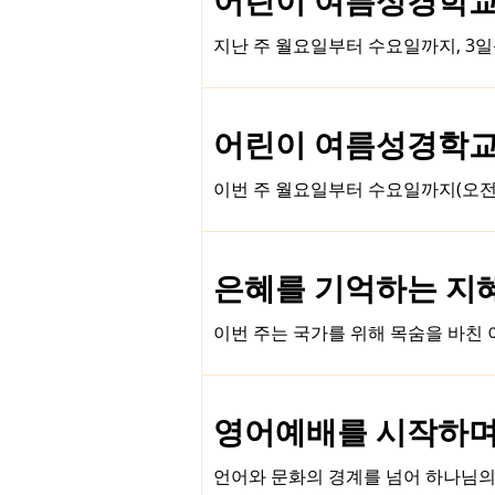
복음을 전하는 일만큼은, 우리는 경
께 결정하며, 선교사들을 함께 파송
지난 주 월요일부터 수요일까지, 3일동안 
리에서 독립적으로 서 있으면서도, 
분부터 오후 2시 30분까지 하루하루
댄스로 하루를 열고, 이풍주 목사님
반공부와 Craft 시간, 오후의 레
어린이 여름성경학교를 시
려진 점심과 수박, 솜사탕, 음료 간
에서, 우리는 하나같이 모든 것이 감사요, 은혜였음을 고백할 
이번 주 월요일부터 수요일까지(오전 9
아이들
전하는 이 시간은 언제나 제 마음을
통해 우리 아이들이 하나님을 인격적
하신 하나님 나라에 들어갈 수 있는 '어
은혜를 기억하는 지혜 (
나 의심하지 않고, 열린 마음으로 겸
교를 통해 우리 자녀들이 하나님의 
이번 주는 국가를 위해 목숨을 바친 이
간절히 기
간 역사를 기억하기 위해 기념비를 세
니다. 탈무드 전권을 영어로 번역한 
처방을 내립니다. 그것은 바로 "마음
영어예배를 시작하며 (4
움이 아무리 커 보일지라도, 과거에
있다면, 우리는 어떤 절망 속에서도 다시 일어설 희망을 발견할
언어와 문화의 경계를 넘어 하나님의
편은 '마스길', 즉 '지혜의