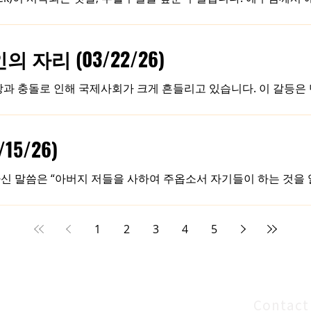
여 이 날을 종려주일(Palm Sunday)이라고 부릅니다(요 12:13
요일에는 제자들과 마지막 식사를 나누셨습니다(마 26:26-28). 이후
요일 아침 빌라도 총독의 명령에 따라 십자가에 못 박히셨습니다(마 27:
자리 (03/22/26)
Good Friday)로, 그리고 죽음을 이기시고 부활하신 날을 부활주
으신 십자가의 사건과, 우리에게 영원한 생명의 길을 열어주신 부활의
장과 충돌로 인해 국제사회가 크게 흔들리고 있습니다. 이 갈등은
 갈등을 비롯해 중동 지역에 쌓여 온 정치적, 종교적, 이념적 
앙적인 혼란을 경험하기도 합니다. 성경의 배경이 되는 이스라엘이
지해야 한다고 생각합니다. 하나님께서 택하신 백성이기 때문에
5/26)
에서 하나님께서 이스라엘에게 약속하신 땅과 축복의 말씀을 근
님께서 주신 약속은 언제나 하나님의 언약 안에서, 그리고 하나
 말씀은 “아버지 저들을 사하여 주옵소서 자기들이 하는 것을 알지
것처럼, 하나님을
 피를 흘리며 천천히 죽어가는 극심한 고통의 순간이었습니다. 그
습니다. 오히려 그들을 위해 용서를 구하셨습니다. 왜 예수님께
에 오신 이유가 바로 죄의 용서를 이루기 위함이었기 때문입니다.
1
2
3
4
5
9:10), 자신이 대속물로 죗값이 되기 위해 이 땅에 오셨다(막 10:
서의 대가를 대신 지시기 위해 이 땅에 오신 것입니다. 그래서 
Contact