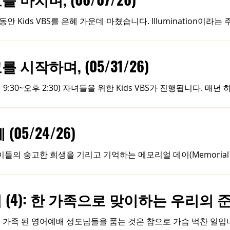
계를 넘어 하나가 됩니다. 매년 총회는 해외선교와 국내선교의 결
하는 귀한 결단의 시간을 갖습니다. 저는 이것이 우리 침례교의 
Kids VBS를 은혜 가운데 마쳤습니다. Illumination이라는 
복음
를 말씀과 찬양, 웃음으로 가득 채워 나갔습니다. 노다빈 사모님과
과 윤믿음 전도사님을 통해 귀한 말씀을 들었습니다. 5개의 반으
크리에이션과 물놀이, 바운스 하우스까지, 아이들은 온몸으로 그 시간
작하며, (05/31/26)
식은 아이들의 마음을 사로잡기 충분했습니다 :). 그리고 VBS를
수밖에 없었습니다. 돌이켜보면, 말씀을 전하는 것도 물론 귀하고 소중했지만,
:30~오후 2:30) 자녀들을 위한 Kids VBS가 진행됩니다. 
 기쁘고 설레게 만듭니다. 예배당에서 즐거워할 아이들의 모습이 
으로 만나고 믿음이 자라나 평생의 삶을 주님께 드리게 될 것을
린아이와 같은 믿음(마 18:2-5)'의 핵심은 바로 수용성(Accep
05/24/26)
손하고 정직하게 그대로 받아들일(accept) 때 비로소 구원의 문
말씀을 그대로 받아 그 영혼에 하나님의 말씀이 건강하게 심겨지고
들의 숭고한 희생을 기리고 기억하는 메모리얼 데이(Memorial 
우고 국경일을 지키듯, 영적인 삶에서도 신앙의 성숙과 위기 돌파
랍비 아딘 스타인잘츠는 "고난이 나를 짓누르고 있을 때 어떻게 
의 컴퓨터를 켜서 그동안 하나님이 내 삶에 행하셨던 일들의 파일
): 한 가족으로 맞이하는 우리의 준비 (
 베풀어 주신 하나님의 은혜가 우리 마음의 컴퓨터에 가득 저장되
 수 있다는 것입니다. 성경에서 역사를 가장 길고 심도 있게 기억하는 시편 78
 가족 된 영어예배 성도님들을 품는 것은 참으로 가슴 벅찬 일입