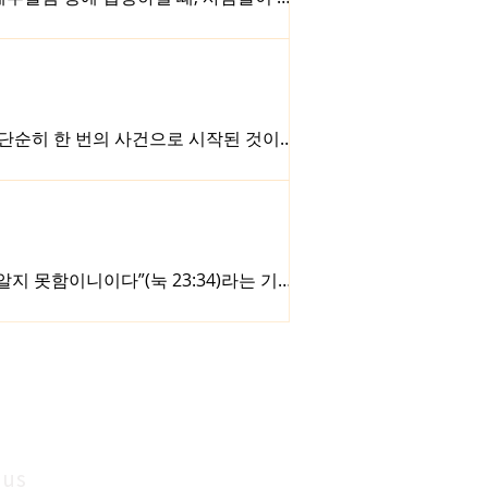
). 2천 년 전, 예수님은 바로 이 날 예
 체포되시고(마 26:47-50), 재판과 고
24-26, 35). 그래서 교회는 예수님께
일(Easter Sunday)로 지켜오고 있
 단순히 한 번의 사건으로 시작된 것이
긴장이 복합적으로 얽혀 있는 문제입니다.
라는 이유로, 어떤 이들은 현재의 이스
 그들의 입장과 행동을 모두 정당화해야
거로, 오늘날의 정치적 현실에도 그대로
님께 대한 순종과 믿음 안에서 이해되어
 못함이니이다”(눅 23:34)라는 기도
러나 예수님은 자신을 십자가에 못 박은
서는 그 무엇보다 먼저 용서를 말씀하
 예수님께서는 자신의 사명을 스스로 밝
45)고 말씀합니다. 즉, 예수님은 우리
예수님의 공생애의 시작의 첫 마디도 용서
 us