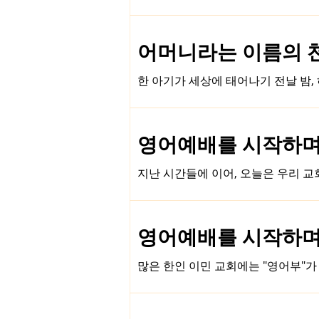
이 거룩한 부르심 앞에 무엇을 어떻게 준비해야 할까요? 먼저, 환대의 마음으로 그들을 맞이
아주신 하나님의 거대한 환대입니다. 낯
coming! We welcome you
어머니라는 이름의 천사 
환대가 필요합니다. 두 번째로, ‘기도’의 울타리를 만들어 주세요. 새롭게 세워진 영어예배가 구원의 감격이 넘치는 자리가 되기 위해서는 공
동체의 기도가 많이 필요합니다. 개인 
한 아기가 세상에 태어나기 전날 밤,
것도 할 수 없는 아기로 태어나서 어떻
곁에서 돌봐줄 거야." "하지만 저는
다운 말로 너에게 이야기해 줄 거야.
영어예배를 시작하며 (3
말씀드리고 싶을 땐 어떻게 해요?" "
저 자신을 어떻게 보호하죠?" "네 
지난 시간들에 이어, 오늘은 우리 교
기 시작
영어예배는 특정 소수만을 위한 예배가
족이 '따로 또 같이', 각자의 언어
문화는 여전히 한국적이어서, 미국 현
온전히 누리기 어려웠던 외국인 배우
언제든 다시 돌아와 "이곳이 바로 내
많은 한인 이민 교회에는 "영어부"가 
pop, K-drama
다 보니 자연스럽게 영어부는 "한인 
조직이다 보니 경계가 생기고, 그 
영어부가 각각의 부서로 존재하다 보니