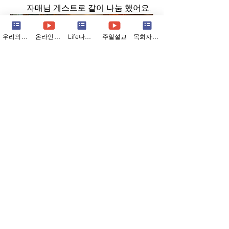
자매님 게스트로 같이 나눔 했어요. 
우리의소식
온라인예배
Life나눔지
주일설교
목회자칼럼
About
나누고 싶은 이야기, 사진 공유해 주세요
!
Members
Woori Church
Follow
See More
See All Members (1)
0
0
19
Woori Church
October 11, 2025
함께하는 라이프팀 섬김표