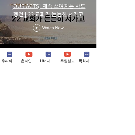
[OUR ACTS] 계속 쓰여지는 사도
행전 | 22 교회가 든든히 서가고
Watch Now
우리의소식
온라인예배
Life나눔지
주일설교
목회자칼럼
​우리의 모습
자세히보기 >