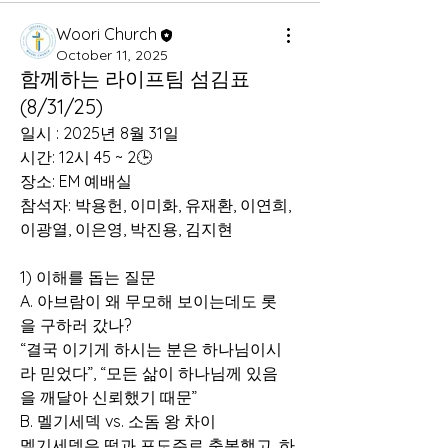
Woori Church
October 11, 2025
함께하는 라이프팀 섬김표
(8/31/25)
일시 : 2025년 8월 31일
시간: 12시 45 ~ 2🕒
장소: EM 예배실
참석자: 박용헌, 이미화, 유재환, 이연희, 
이광열, 이은영, 박진용, 김지현
1) 이해를 돕는 질문
A. 아브람이 왜 무모해 보이는데도 롯
을 구하러 갔나?
“결국 이기게 하시는 분은 하나님이시
라 믿었다”, “모든 삶이 하나님께 있음
을 깨달아 신뢰했기 때문”
B. 멜기세덱 vs. 소돔 왕 차이
멜기세덱은 떡과 포도주로 축복했고, 하