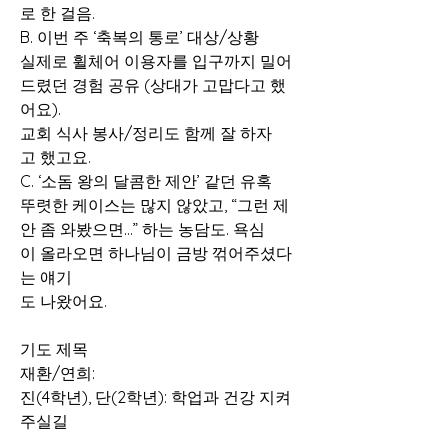
로 한 걸음.
B. 이번 주 ‘축복의 통로’ 대상/상황
실제로 휠체어 이용자를 입구까지 밀어
드렸던 경험 공유 (상대가 고맙다고 했
어요).
교회 식사 봉사/정리도 함께 잘 하자
고 했고요.
C. ‘소돔 왕의 달콤한 제안’ 같던 유혹
뚜렷한 케이스는 많지 않았고, “그런 제
안 좀 와봤으면…” 하는 농담도. 욕심
이 올라오면 하나님이 금방 꺾어주셨다
는 얘기
도 나왔어요.
기도 제목
재환/연희:
진(4학년), 단(2학년): 학업과 건강 지켜
주실길