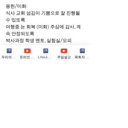
용헌/미화:
식사 교회 섬김이 기쁨으로 잘 진행될
수 있또록
여행중 눈 회복 (미화) 주심에 감사, 계
속 안정되도록
박사과정 학생 멘토, 실험실/오피
스 새 건물 이사 잘 진행되길
교회 섬김의 자리가 같이 나누어 지길
우리의소식
온라인예배
Life나눔지
주일설교
목회자칼럼
광열/은영
새학기 아이들 적응, 학업과 교우관계 인
도해 주시사
교회 시설 수리 (싱크/배관) 빠르게 해
결,
진용/지현:
프로젝트 그만두고 나서다음 프로젝트
를 하나님께서 열어주사