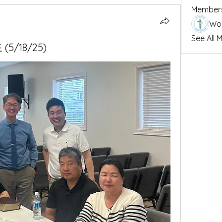
Member
Woo
See All 
/18/25)