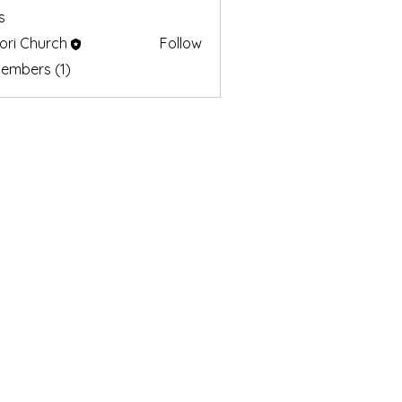
s
ri Church
Follow
Members (1)