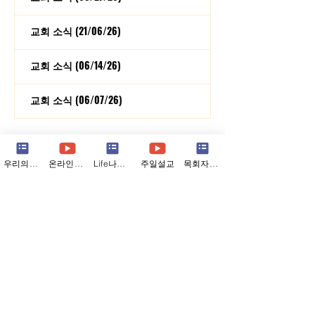
교회 소식 (21/06/26)
교회 소식 (06/14/26)
교회 소식 (06/07/26)
1
/
9
우리의소식
온라인예배
Life나눔지
주일설교
목회자칼럼
Contact us
5937 Six Mile Lane, Louisville, KY 40218
TEL.+1
502-290-8779
E-MAIL.
contact@lwrch.org
© LOUISVILLE WOORI CHURCH. All rights reserved.