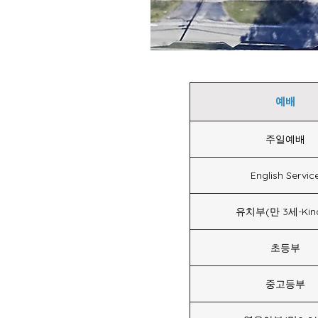
예배
주일예배
English Servic
유치부(만 3세-Kind
초등부
중고등부