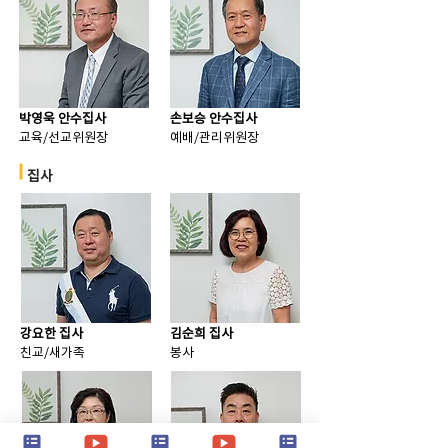
박영욱 안수집사
손보승 안수집사
교육/선교위원장
예배/관리위원장
집사
강요한 집사
김순희 집사
친교/새가족
봉사