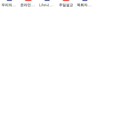
우리의소식
온라인예배
Life나눔지
주일설교
목회자칼럼
박현미 집사
박노철 집사
교육
전도
박용헌 집사
손명희 집사
선교
예배
Contact us
5937 Six Mile Lane, Louisville, KY 40218