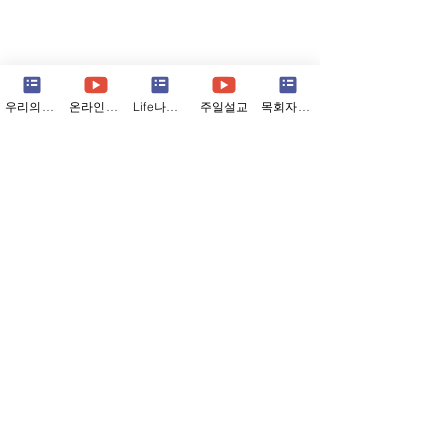
우리의소식
온라인예배
Life나눔지
주일설교
목회자칼럼
소중한 건 옆에 있다고
예배는 월요일에
(07/26/26)
다 (07/19/26)
Comments
저는 여행을 참 좋아합니다. 새
어느 교회 목사님이
로운 곳에 가서 새로운 사람들
에 들렀을 때의 일
을 만나고 새로운 것들을 보노
대로 가자 가게 사
라면, 세상이 참 크고 넓다는
렸다는 듯 먼저 말
Write a comment...
것을 새삼 깨닫습니다. 그리고
다. “목사님, 요즘
그 넓음 앞에서, 제 눈에 보이
참 좋은가 봅니다.
는 좁은 삶에만 갇혀 아등바등
의아한 마음에 물
살아오지는 않았는지, 너무 작
“사장님은 교회도 
은 것에 집착하며 지내오지는
데 어떻게 아셨습니
않았는지 돌아보게 됩니다. 이
자 사장님이 웃으