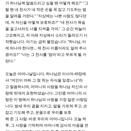
가 하나님께 말씀드리고 싶을 땐 어떻게 해요?" "그
럴 땐 네 천사가 네 작은 손을 꼭 잡고 기도하는 법
을 알려줄 거란다." "지상에는 나쁜 사람도 많다던
데, 저 자신을 어떻게 보호하죠?" "네 천사가 목숨
을 걸고서라도 너를 지켜줄 거야." 그 순간 하늘이 
고요해지고, 저 아래 지상에서 소리가 들려오기 시
작했습니다. 아기는 급히 물었습니다. "하나님, 이
제 떠나야 한다면… 제 천사 이름이라도 알려 주시
겠어요?" "너는 그 천사를 '엄마'라고 부르게 될 거
란다."
오늘은 어머니날입니다. 하나님은 이사야 49장에
서 "여인이 어찌 그 젖 먹는 자식을 잊겠느냐"라
고 말씀하시며, 어머니의 사랑을 하나님 자신의 사
랑에 빗대어 표현하셨습니다. 그만큼 어머니의 사
랑은 이 땅에서 하나님의 사랑을 가장 닮은 사랑입
니다. 밤새 우리 곁을 지키고, 말을 가르쳐 주고, 손
잡고 기도해 주고, 온몸으로 우리를 보호
해 준 그 사람. 바로 우리의 어머니입니다. 오늘 하
루, 그 사랑을 기억하며 어머니께 감사의 마음을 전