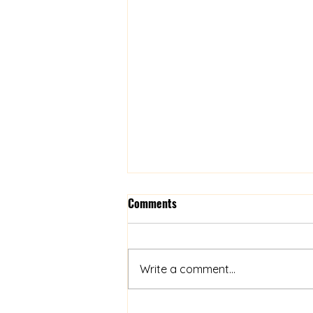
내가 했지! (08/01/26)
Comments
한 연못에 개구리 한 마리와 새 두
마리가 사이좋게 살고 있었습니다.
어느 해 여름, 극심한 가뭄으로 연
Write a comment...
못물이 말라갑니다. 그곳에 계속
있다가는 개구리가 죽을 게 뻔합니
다. 새들은 날아가고 또 다른 연못