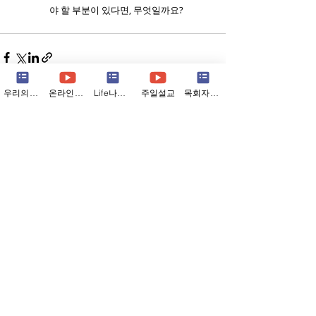
야 할 부분이 있다면, 무엇일까요?
우리의소식
온라인예배
Life나눔지
주일설교
목회자칼럼
Recent Posts
See All