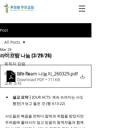
Post
All Posts
Mar 29
All Posts
라이프팀 나눔 (3/29/26)
목회자 칼럼
Life Team 나눔지_260329
.pdf
라이프 팀 나눔
Download PDF • 711KB
교회 소식
설교 요약 | 
[OUR ACTS: 계속 쓰여지는 사도
행전] 9 보고 들은 것 (행 4:13-22)
사도들은 복음을 전하다 핍박과 위협을 받았지만 
두려움에 물러서지 않고 믿음의 동역자들과 함께 