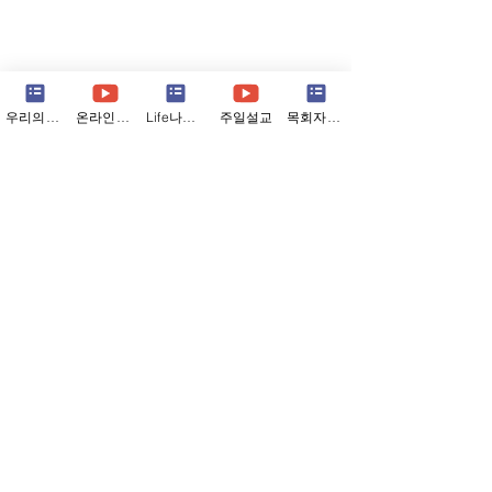
우리의소식
온라인예배
Life나눔지
주일설교
목회자칼럼
소중한 건 옆에 있다고
예배는 월요일에
(07/26/26)
다 (07/19/26)
Comments
저는 여행을 참 좋아합니다. 새
어느 교회 목사님이
로운 곳에 가서 새로운 사람들
에 들렀을 때의 일
을 만나고 새로운 것들을 보노
대로 가자 가게 사
라면, 세상이 참 크고 넓다는
렸다는 듯 먼저 말
Write a comment...
것을 새삼 깨닫습니다. 그리고
다. “목사님, 요즘
그 넓음 앞에서, 제 눈에 보이
참 좋은가 봅니다.
는 좁은 삶에만 갇혀 아등바등
의아한 마음에 물
살아오지는 않았는지, 너무 작
“사장님은 교회도 
은 것에 집착하며 지내오지는
데 어떻게 아셨습니
않았는지 돌아보게 됩니다. 이
자 사장님이 웃으