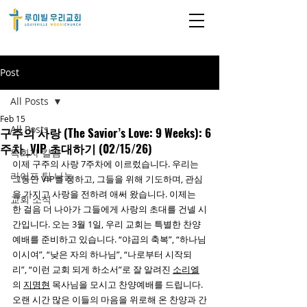
Post
All Posts
Feb 15
All Posts
구주의 사랑 (The Savior’s Love: 9 Weeks): 6
주차 _VIP 초대하기 (02/15/26)
목회자 칼럼
이제 구주의 사랑 7주차에 이르렀습니다. 우리는 
라이프 팀 나눔
그동안 VIP를 정하고, 그들을 위해 기도하며, 관심
을 가지고 사랑을 전하려 애써 왔습니다. 이제는 
교회 소식
한 걸음 더 나아가 그들에게 사랑의 초대를 건넬 시
간입니다. 오는 3월 1일, 우리 교회는 특별한 찬양
예배를 준비하고 있습니다. “야곱의 축복”, “하나님
이시여”, “낮은 자의 하나님”, “나로부터 시작되
리”, “이런 교회 되게 하소서”로 잘 알려진 
소리엘
의 
지명현
 목사님을 모시고 찬양예배를 드립니다. 
오랜 시간 많은 이들의 마음을 위로해 온 찬양과 간