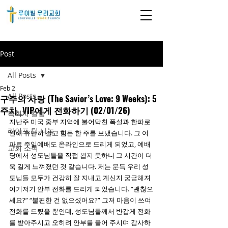
Post
All Posts
Feb 2
All Posts
구주의 사랑 (The Savior’s Love: 9 Weeks): 5
주차 _VIP에게 전화하기 (02/01/26)
목회자 칼럼
지난주 미국 중부 지역에 불어닥친 폭설과 한파로 
라이프 팀 나눔
인해 유난히 길고 힘든 한 주를 보냈습니다. 그 여
파로 주일예배도 온라인으로 드리게 되었고, 예배
교회 소식
당에서 성도님들을 직접 뵙지 못하니 그 시간이 더
욱 길게 느껴졌던 것 같습니다. 저는 문득 우리 성
도님들 모두가 건강히 잘 지내고 계신지 궁금해져 
여기저기 안부 전화를 드리게 되었습니다. “괜찮으
세요?” “불편한 건 없으셨어요?” 그저 마음이 쓰여 
전화를 드렸을 뿐인데, 성도님들께서 반갑게 전화
를 받아주시고 오히려 안부를 물어 주시며 감사하