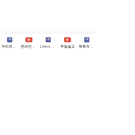
우리의소식
온라인예배
Life나눔지
주일설교
목회자칼럼
내가 했지! (08/01/26)
소중한 건 옆에 
(07/26/26)
한 연못에 개구리 한 마리와 새
Comments
두 마리가 사이좋게 살고 있었
저는 여행을 참 좋
습니다. 어느 해 여름, 극심한
로운 곳에 가서 새
가뭄으로 연못물이 말라갑니
을 만나고 새로운 
다. 그곳에 계속 있다가는 개구
라면, 세상이 참 
Write a comment...
리가 죽을 게 뻔합니다. 새들은
것을 새삼 깨닫습니
날아가고 또 다른 연못을 찾으
그 넓음 앞에서, 제
면 되는데 개구리는 그럴 수 없
는 좁은 삶에만 갇